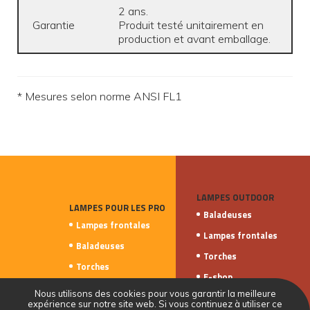
2 ans.
Garantie
Produit testé unitairement en
production et avant emballage.
* Mesures selon norme ANSI FL1
LAMPES OUTDOOR
LAMPES POUR LES PRO
Baladeuses
Lampes frontales
Lampes frontales
Baladeuses
Torches
Torches
E-shop
Nous utilisons des cookies pour vous garantir la meilleure
expérience sur notre site web. Si vous continuez à utiliser ce