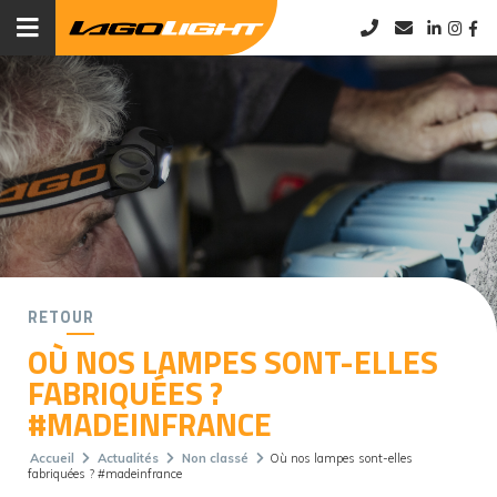
RETOUR
OÙ NOS LAMPES SONT-ELLES
FABRIQUÉES ?
#MADEINFRANCE
Accueil
Actualités
Non classé
Où nos lampes sont-elles
fabriquées ? #madeinfrance